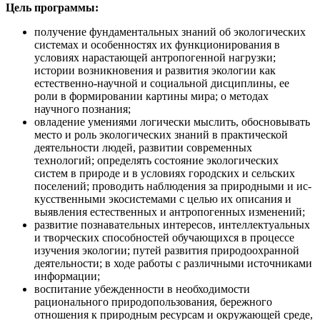
Цель программы:
получение фундаментальных знаний об экологических
системах и особенностях их функционирования в
условиях нарастающей антропогенной нагрузки;
истории возникновения и развития экологии как
естественно-научной и социальной дисци­плины, ее
роли в формировании картины мира; о методах
научного познания;
овладение умениями логически мыслить, обосновывать
место и роль эколо­гических знаний в практической
деятельности людей, развитии современных
технологий; определять состояние экологических
систем в природе и в условиях городских и сельских
поселений; проводить наблюдения за природными и ис­
кусственными экосистемами с целью их описания и
выявления естественных и антропогенных изменений;
развитие познавательных интересов, интеллектуальных
и творческих способ­ностей обучающихся в процессе
изучения экологии; путей развития природоох­ранной
деятельности; в ходе работы с различными источниками
информации;
воспитание убежденности в необходимости
рационального природопользования, бережного
отношения к природным ресурсам и окружающей среде,